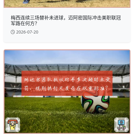
梅西连续三场替补未进球，迈阿密国际冲击美职联冠
军路在何方？
2026-07-20