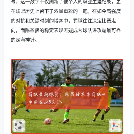
号。这一数字不仅刷新了他个人的职业生涯纪录，更
在联盟历史上留下了浓墨重彩的一笔。在如今高强度
的对抗和关键时刻的博弈中，罚球往往决定比赛走
向，而陈盈骏的稳定表现无疑成为球队进攻端最可靠
的定海神针。