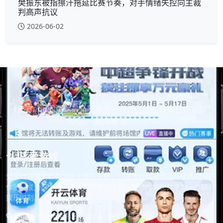
樊振东被指擦汗拖延比赛节奏，对手情绪失控向主裁
判高声抗议
2026-06-02
官方app
网页端
最新新闻
爱游戏介绍
隐私政策
合作条款
网站地图
认识 爱游戏
爱游戏是国内领先的线上娱乐品牌，以丰富的娱乐资源与优质的用户
体验，成为广大用户最信赖的官方平台，爱游戏与您共享每一个精彩
娱乐时刻。
湖南省长沙市芙蓉区劳动西路74号开福万达广场D栋2818室