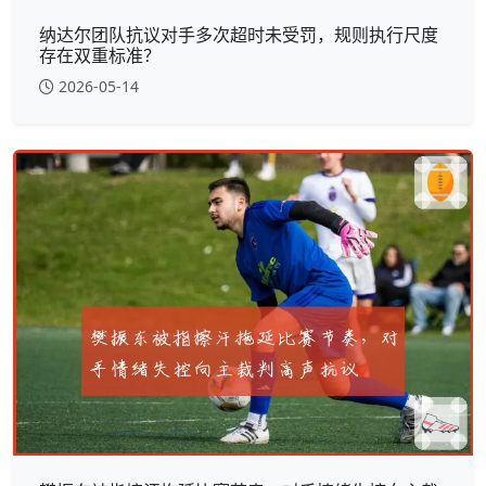
纳达尔团队抗议对手多次超时未受罚，规则执行尺度
存在双重标准？
2026-05-14