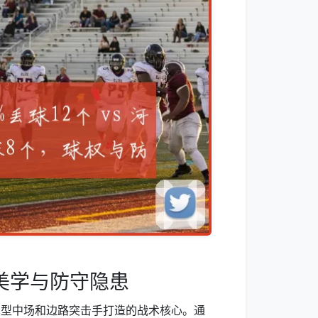
美学与防守隐患
术型中场和边路突击手打造的战术核心。通