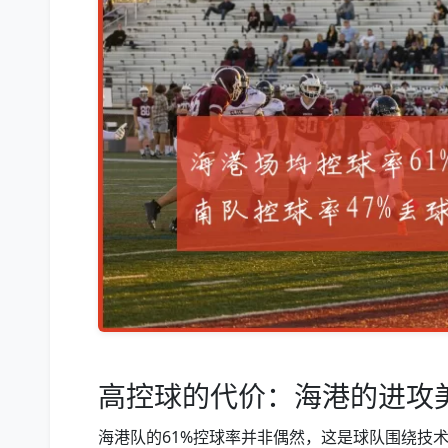
高控球的代价：海港的进攻
海港队的61%控球率并非偶然，这是球队围绕技