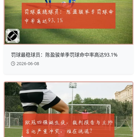
罚球最稳球员：陈盈骏单季罚球命中率高达93.1%
2026-06-08