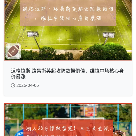
道格拉斯·路易斯英超攻防数据俱佳，维拉中场核心身
价暴涨
2026-04-05