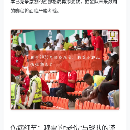
本已竞争激烈的西部格局再添变数，掘金队未来数周
的赛程将面临严峻考验。
伤病细节：穆雷的“老伤”与球队的谨