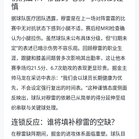
慎
据球队医疗团队透露，穆雷是在上一场对阵雷霆的比
赛中无对抗状态下感到小腿不适，赛后经MRI检查确
认为小腿拉伤。虽然球队未公布具体分级，但“归期未
定”的表述已暗示伤势不容乐观。回顾穆雷的职业生
涯，跟腱和膝盖问题曾多次影响其出勤率，这让他本
赛季场均21.5分、6.7次助攻的表现更显珍贵。掘金主
帅马龙在采访中表示：“我们会以球员长期健康为优
先，不会设定强行复出的时间表。”这种谨慎态度侧面
反映出，球队对穆雷的依赖已从简单的得分延伸至组
织串联与关键球处理。
连锁反应：谁将填补穆雷的空缺？
在穆雷缺阵期间，掘金的进攻体系面临重塑。球队目