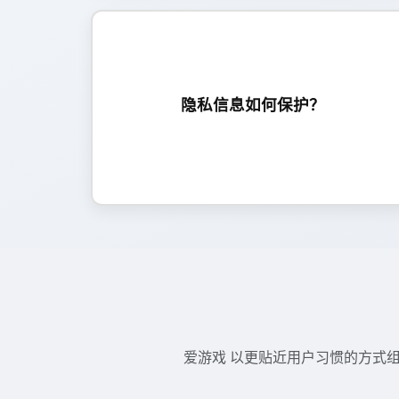
爱游戏 采用加密传输与权限控制，限制敏感信
息访问范围，并通过安全审计与风控校验降低泄
隐私信息如何保护？
露与滥用风险。
爱游戏 以更贴近用户习惯的方式