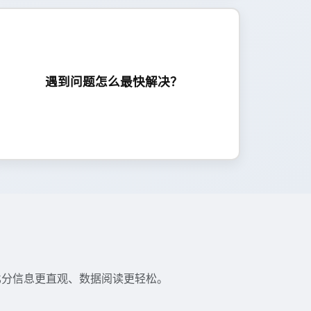
可先刷新页面、切换网络或清理缓存；若仍无法
解决，通过在线客服提交错误提示与截图可更快
遇到问题怎么最快解决？
定位原因。
比分信息更直观、数据阅读更轻松。