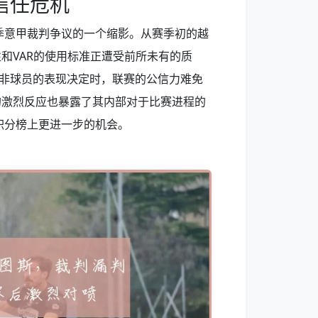
信任危机
季意甲裁判争议的一个缩影。从赛季初的越
和VAR的使用标准正遭受前所未有的质
而非球员的表现决定时，联赛的公信力难免
的激烈反应也暴露了其内部对于比赛进程的
积分榜上更进一步的机会。