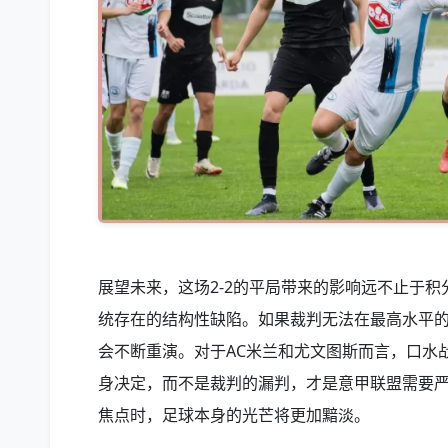
展望未来，这场2-2的平局带来的影响远不止于
统存在的结构性缺陷。如果裁判无法在最高水平
会不断重演。对于AC米兰和尤文图斯而言，口水
身决定，而不是裁判的漏判，才是意甲联盟需要
焦点时，足球本身的光芒将更加黯淡。