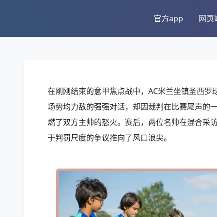
官方app
网页
在刚刚结束的意甲焦点战中，AC米兰坐镇圣西罗球
场势均力敌的强强对话，却因裁判在比赛尾声的
燃了双方主帅的怒火。赛后，两位名帅在混合采访
于判罚尺度的争议推向了风口浪尖。