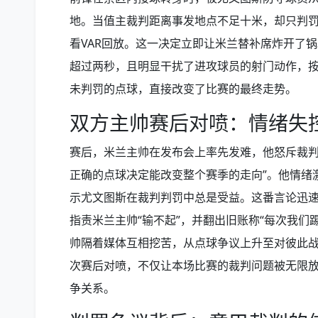
地。当值主裁判距离事发地点不足十米，却只判
看VAR回放。这一决定立即让米兰替补席炸开了
超过两秒，且明显干扰了进攻球员的射门动作，
未判罚的点球，直接改变了比赛的最终走势。
双方主帅赛后对喷：情绪失
赛后，米兰主帅在发布会上率先发难，他怒斥裁判
正确的点球决定能改变整个赛季的走向”。他情绪
示尤文图斯在裁判判罚中总是受益。这番言论迅
指责米兰主帅“输不起”，并翻出旧账称“每次我们
帅隔着媒体互相挖苦，从点球争议上升至对彼此
次赛后对喷，不仅让本场比赛的裁判问题被无限
争关系。