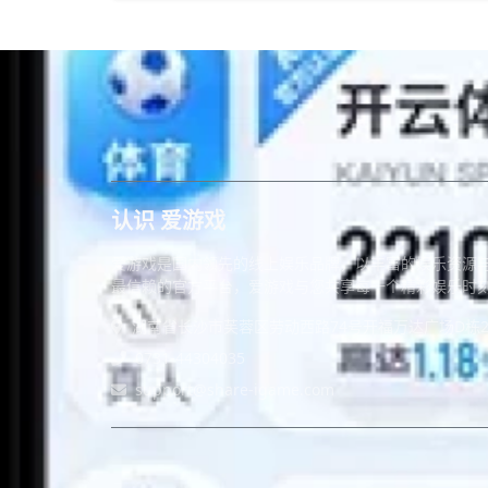
认识 爱游戏
爱游戏是国内领先的线上娱乐品牌，以丰富的娱乐资源
最信赖的官方平台，爱游戏与您共享每一个精彩娱乐时
湖南省长沙市芙蓉区劳动西路74号开福万达广场D栋2
0731-44304035
support@share-igame.com