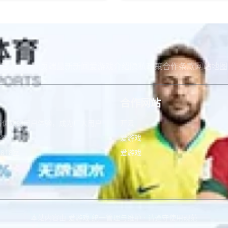
官方app
网页端
最新新闻
爱游戏介绍
隐私政策
合作条款
网站地图
合作网站
与优质的用户体验，成为广大用户
开云
刻。
爱游戏
818室
爱游戏
本站内容由 爱游戏 统一管理与维护 · 请遵守使用规范