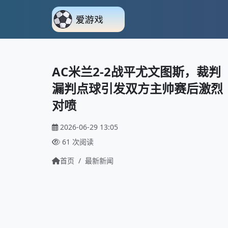
AC米兰2-2战平尤文图斯，裁判
漏判点球引发双方主帅赛后激烈
对喷
2026-06-29 13:05
61 次阅读
首页
/
最新新闻