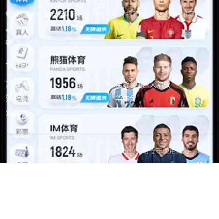
湖南省长沙市芙蓉区劳动西路74号开福万达广场D栋2818室
0731-44304035
support@share-igame.com
合作网站
开云
爱游戏中国大陆版
爱游戏
华体会
爱游戏
本站内容由 爱游戏 统一管理与维护 · 请遵守使用规范