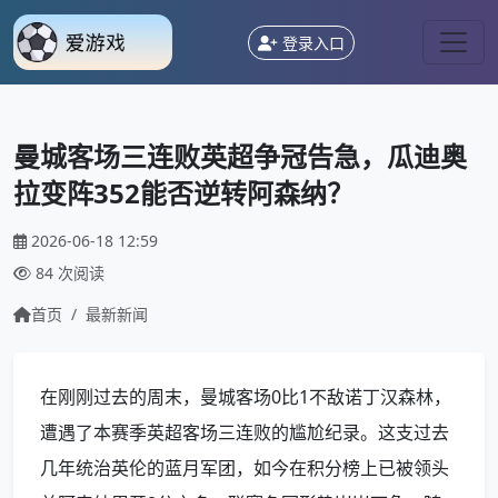
登录入口
曼城客场三连败英超争冠告急，瓜迪奥
拉变阵352能否逆转阿森纳？
2026-06-18 12:59
84 次阅读
首页
/
最新新闻
在刚刚过去的周末，曼城客场0比1不敌诺丁汉森林，
遭遇了本赛季英超客场三连败的尴尬纪录。这支过去
几年统治英伦的蓝月军团，如今在积分榜上已被领头