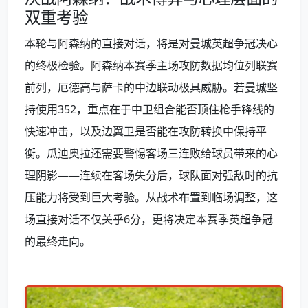
双重考验
本轮与阿森纳的直接对话，将是对曼城英超争冠决心
的终极检验。阿森纳本赛季主场攻防数据均位列联赛
前列，厄德高与萨卡的中边联动极具威胁。若曼城坚
持使用352，重点在于中卫组合能否顶住枪手锋线的
快速冲击，以及边翼卫是否能在攻防转换中保持平
衡。瓜迪奥拉还需要警惕客场三连败给球员带来的心
理阴影——连续在客场失分后，球队面对强敌时的抗
压能力将受到巨大考验。从战术布置到临场调整，这
场直接对话不仅关乎6分，更将决定本赛季英超争冠
的最终走向。