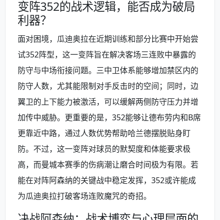
变阵352的战术逻辑，能否成为破局
利器？
面对困境，瓜迪奥拉在近期训练和部分比赛中开始尝
试352阵型，这一变阵旨在解决客场三连败中暴露的
防守与中场衔接问题。三中卫体系能够增加禁区内的
防守人数，尤其能限制对手反击时的空间；同时，边
翼卫的上下能力被激活，可以缓解两侧防守压力并增
加传中威胁。更重要的是，352能够让德布劳内和B席
更靠近中路，通过人数优势帮助哈兰德摆脱贴身盯
防。不过，这一变阵对球员的默契度和体能要求极
高，而曼城本赛季的伤病潮让磨合时间极为有限。若
能在对阵阿森纳的关键战中稳定发挥，352或许能成
为瓜迪奥拉打破客场连败魔咒的奇招。
决战阿森纳：战术博弈与心理层面的