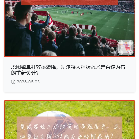
塔图姆单打效率骤降，凯尔特人挡拆战术是否该为布
朗重新设计？
2026-06-03