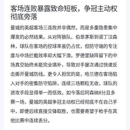
客场连败暴露致命短板，争冠主动权
彻底旁落
曼城的英超客场三连败并非偶然，而是多重隐患集中
爆发的必然结果。从对阵狼队、伯恩茅斯到诺丁汉森
林，球队在客场的控球率虽仍占优，但防守端的专注
度与中场拦截效率却大幅下滑。罗德里缺阵留下的中
场真空始终未能完全填补，导致对手屡次通过快速反
击撕开曼城防线。更令人担忧的是，哈兰德在客场陷
入对手的密集防守陷阱，连续三场颗粒无收，球队的
进攻手段显得单一而低效。如今落后阿森纳8分且多
赛一场，曼城的英超争冠主动权已经彻底不在自己手
中，即便后续直接交锋取胜，也需要寄望于枪手在其
他比赛中连续丢分。