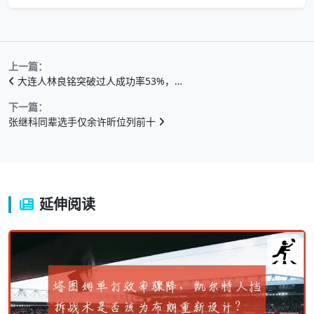
上一篇：
大连人林良铭突破过人成功率53%，…
下一篇：
张继科同辈选手仅余许昕位列前十
延伸阅读