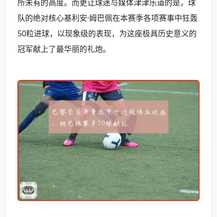
所未有的高度。而更让球迷与媒体津津乐道的是，球
队的绝对核心基利安·姆巴佩在本赛季各项赛事中狂轰
50粒进球，以现象级的表现，为这座极具历史意义的
冠军献上了最华丽的礼炮。