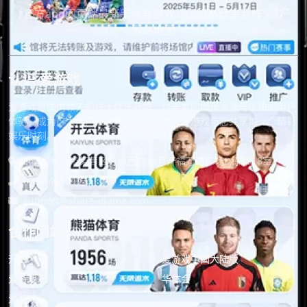
官方app
网页端
最新新闻
爱游戏介绍
隐私政策
合作条款
网站地图
认识 爱游戏
爱游戏是国内领先的线上娱乐品牌，以丰富的娱乐资源与优质的用户
体验，成为广大用户最信赖的官方平台，爱游戏与您共享每一个精彩
娱乐时刻。
湖南省长沙市芙蓉区劳动西路74号开福万达广场D栋2818室
0731-44304035
support@share-igame.com
合作网站
开云
爱游戏中国大陆版
爱游戏
华体会
爱游戏