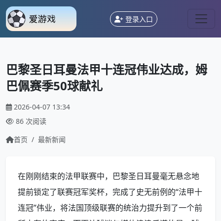
登录入口
巴黎圣日耳曼法甲十连冠伟业达成，姆
巴佩赛季50球献礼
2026-04-07 13:34
86 次阅读
首页
/
最新新闻
在刚刚结束的法甲联赛中，巴黎圣日耳曼毫无悬念地
提前锁定了联赛冠军奖杯，完成了史无前例的“法甲十
连冠”伟业，将法国顶级联赛的统治力提升到了一个前