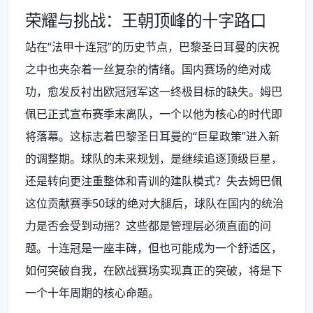
荣耀与挑战：王朝顶峰的十字路口
站在“法甲十连冠”的历史节点，巴黎圣日耳曼的庆祝
之中也夹杂着一丝复杂的情绪。国内赛场的绝对成
功，愈发反衬出欧冠冠军这一终极目标的缺失。姆巴
佩已正式宣布赛季末离队，一个以他为核心的时代即
将落幕。这标志着巴黎圣日耳曼的“巨星政策”进入新
的调整期。球队的未来规划，是继续追逐顶级巨星，
还是转向更注重整体和青训的建队模式？失去姆巴佩
这位贡献赛季50球的绝对大腿后，球队在国内的统治
力是否会受到动摇？这些都是管理层必须直面的问
题。十连冠是一座丰碑，但也可能成为一个舒适区，
如何突破自我，在欧战赛场实现真正的突破，将是下
一个十年周期的核心命题。