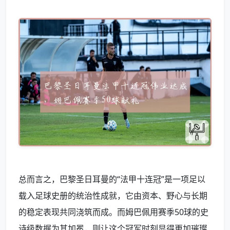
总而言之，巴黎圣日耳曼的“法甲十连冠”是一项足以
载入足球史册的统治性成就，它由资本、野心与长期
的稳定表现共同浇筑而成。而姆巴佩用赛季50球的史
诗级数据为其加冕，则让这个冠军时刻显得更加璀璨