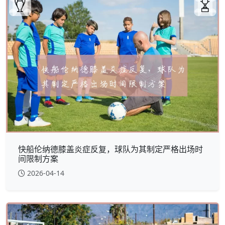
快船伦纳德膝盖炎症反复，球队为其制定严格出场时
间限制方案
2026-04-14