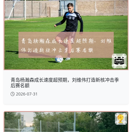
青岛杨瀚森成长速度超预期，刘维伟打造新核冲击季
后赛名额
2026-07-31