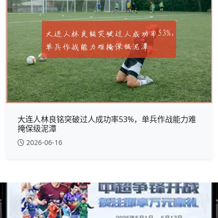
大连人林良铭突破过人成功率53%，单兵作战能力难
掩保级泥潭
2026-06-16