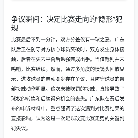
争议瞬间：决定比赛走向的“隐形”犯
规
比赛最后不到一分钟，双方分差仅有一球之遥，广东
队后卫在防守对方核心球员突破时，双方发生身体接
触，后者在失去平衡后勉强完成出手。当值裁判并未
鸣哨，比赛继续。然而，通过多角度的慢镜头回放显
示，进攻球员的启动脚步存在争议，且防守球员的臂
部接触动作明显。这次未被吹罚的接触，直接导致了
球权的转换和后续得分机会的丧失。广东队在赛后发
布的申诉材料中，重点强调了这次漏判对比赛结果的
直接影响，认为这是一次足以改变比赛走势的关键判
罚失误。