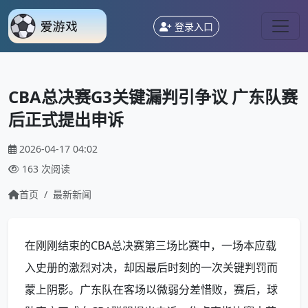
登录入口
CBA总决赛G3关键漏判引争议 广东队赛
后正式提出申诉
2026-04-17 04:02
163 次阅读
首页
/
最新新闻
在刚刚结束的CBA总决赛第三场比赛中，一场本应载
入史册的激烈对决，却因最后时刻的一次关键判罚而
蒙上阴影。广东队在客场以微弱分差惜败，赛后，球