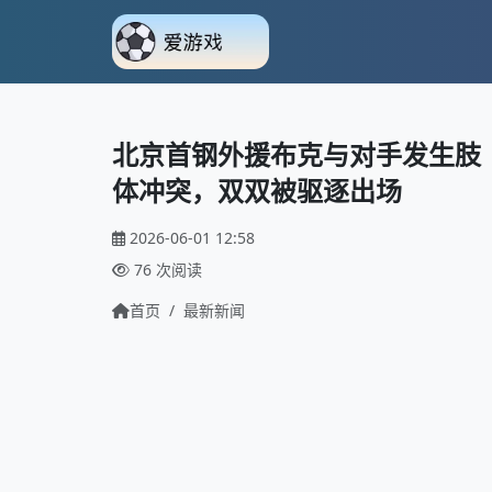
北京首钢外援布克与对手发生肢
体冲突，双双被驱逐出场
2026-06-01 12:58
76 次阅读
首页
/
最新新闻