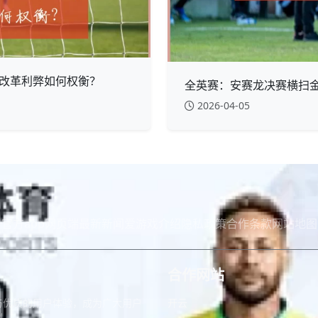
改革利弊如何权衡？
全英赛：安赛龙决赛横扫
2026-04-05
官方app
网页端
最新新闻
爱游戏介绍
隐私政策
合作条款
网站地图
合作网站
与优质的用户体验，成为广大用户
开云
刻。