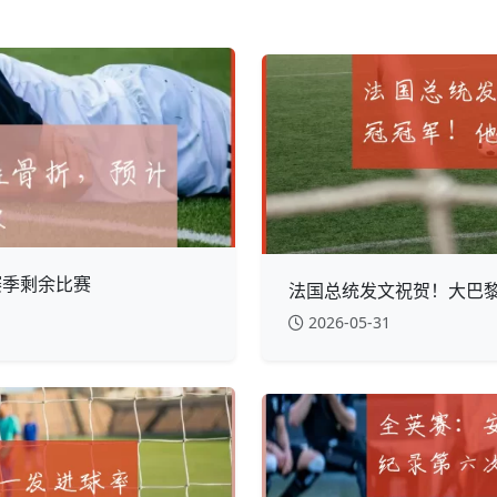
赛季剩余比赛
法国总统发文祝贺！大巴
2026-05-31