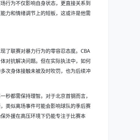
赛场行为不仅影响自身状态，更直接关系到
压能力和情绪调节上的短板，这或许是他需
现了联赛对暴力行为的零容忍态度。CBA
身体对抗解决问题。但在实际执法中，如何
的多次身体接触未被及时吹罚，也为后续冲
每一秒都需保持理智。对于北京首钢而言，
绪，类似离场事件可能会影响球队的季后赛
确保外援在高压环境下仍能专注于比赛本