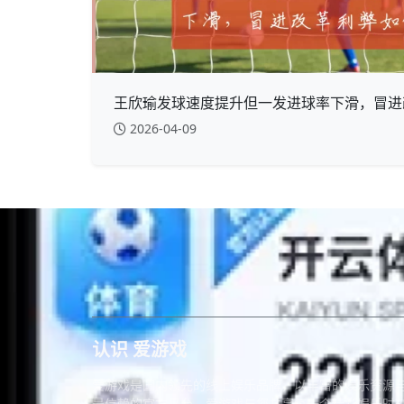
王欣瑜发球速度提升但一发进球率下滑，冒进
2026-04-09
认识 爱游戏
爱游戏是国内领先的线上娱乐品牌，以丰富的娱乐资源
最信赖的官方平台，爱游戏与您共享每一个精彩娱乐时