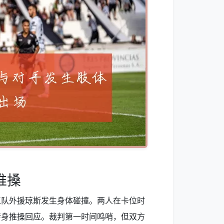
推搡
江队外援琼斯发生身体碰撞。两人在卡位时
转身推搡回应。裁判第一时间鸣哨，但双方