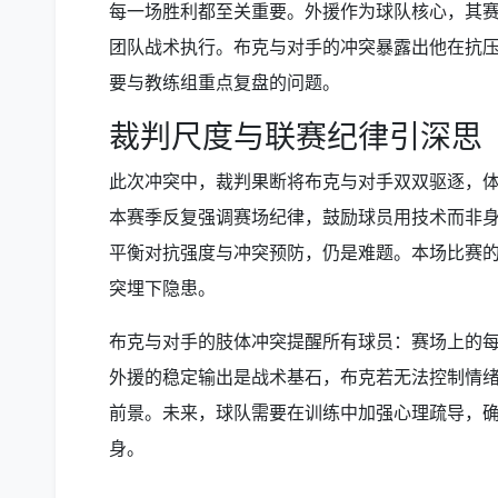
每一场胜利都至关重要。外援作为球队核心，其
团队战术执行。布克与对手的冲突暴露出他在抗
要与教练组重点复盘的问题。
裁判尺度与联赛纪律引深思
此次冲突中，裁判果断将布克与对手双双驱逐，体
本赛季反复强调赛场纪律，鼓励球员用技术而非
平衡对抗强度与冲突预防，仍是难题。本场比赛
突埋下隐患。
布克与对手的肢体冲突提醒所有球员：赛场上的
外援的稳定输出是战术基石，布克若无法控制情
前景。未来，球队需要在训练中加强心理疏导，
身。