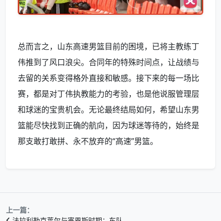
总而言之，山东高速男篮目前的困境，已将主教练丁
伟推到了风口浪尖。合同年的特殊时间点，让战绩与
去留的关系变得格外直接和敏感。接下来的每一场比
赛，都是对丁伟执教能力的考验，也是他说服管理层
和球迷的宝贵机会。无论最终结局如何，希望山东男
篮能尽快找到正确的航向，因为球迷等待的，始终是
那支敢打敢拼、永不放弃的“高速”男篮。
上一篇：
法拉利勒克莱尔与塞恩斯时期：车队…