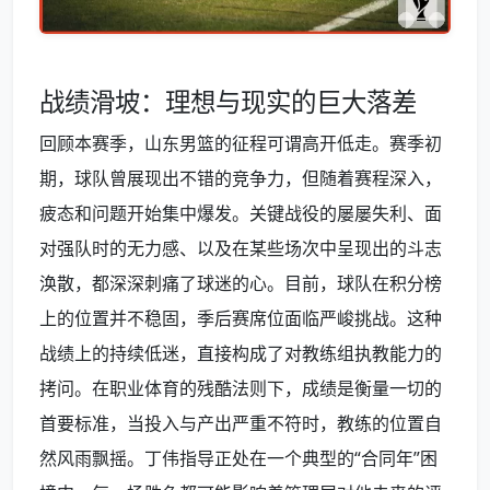
战绩滑坡：理想与现实的巨大落差
回顾本赛季，山东男篮的征程可谓高开低走。赛季初
期，球队曾展现出不错的竞争力，但随着赛程深入，
疲态和问题开始集中爆发。关键战役的屡屡失利、面
对强队时的无力感、以及在某些场次中呈现出的斗志
涣散，都深深刺痛了球迷的心。目前，球队在积分榜
上的位置并不稳固，季后赛席位面临严峻挑战。这种
战绩上的持续低迷，直接构成了对教练组执教能力的
拷问。在职业体育的残酷法则下，成绩是衡量一切的
首要标准，当投入与产出严重不符时，教练的位置自
然风雨飘摇。丁伟指导正处在一个典型的“合同年”困