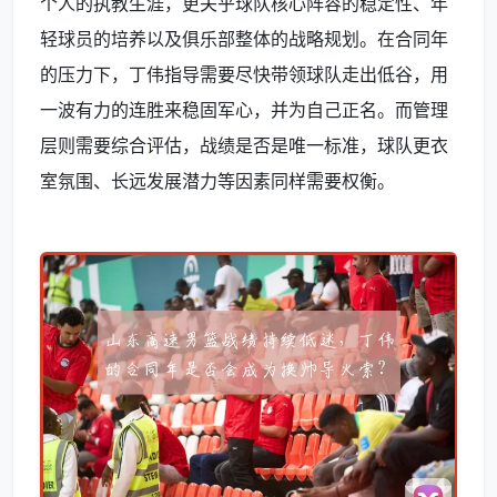
个人的执教生涯，更关乎球队核心阵容的稳定性、年
轻球员的培养以及俱乐部整体的战略规划。在合同年
的压力下，丁伟指导需要尽快带领球队走出低谷，用
一波有力的连胜来稳固军心，并为自己正名。而管理
层则需要综合评估，战绩是否是唯一标准，球队更衣
室氛围、长远发展潜力等因素同样需要权衡。