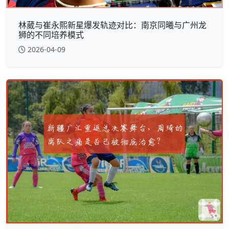
林葳与崔永熙新星爆发轨迹对比：南京同曦与广州龙
狮的不同培养模式
2026-04-09