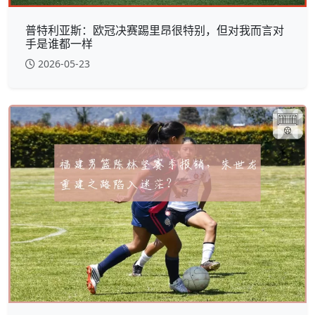
普特利亚斯：欧冠决赛踢里昂很特别，但对我而言对
手是谁都一样
2026-05-23