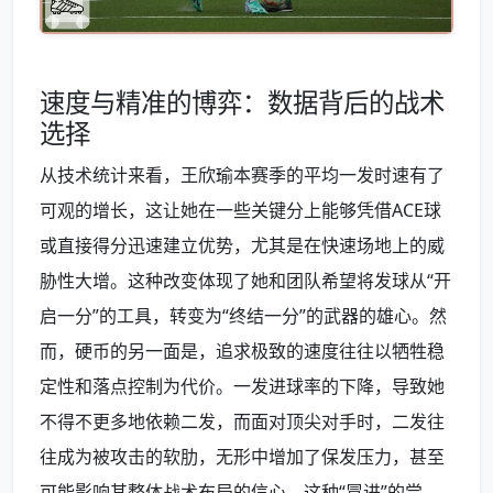
速度与精准的博弈：数据背后的战术
选择
从技术统计来看，王欣瑜本赛季的平均一发时速有了
可观的增长，这让她在一些关键分上能够凭借ACE球
或直接得分迅速建立优势，尤其是在快速场地上的威
胁性大增。这种改变体现了她和团队希望将发球从“开
启一分”的工具，转变为“终结一分”的武器的雄心。然
而，硬币的另一面是，追求极致的速度往往以牺牲稳
定性和落点控制为代价。一发进球率的下降，导致她
不得不更多地依赖二发，而面对顶尖对手时，二发往
往成为被攻击的软肋，无形中增加了保发压力，甚至
可能影响其整体战术布局的信心。这种“冒进”的尝