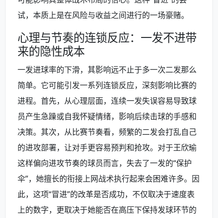
试，本质上是在风险与收益之间进行的一场豪赌。
心理与节奏的连锁反应：一发不进带
来的隐性成本
一发进球率的下滑，其影响远不止于多一次二发那么
简单。它可能引发一系列连锁反应，深刻影响比赛的
进程。首先，从心理层面，连续一发失误容易导致球
员产生急躁或自我怀疑情绪，影响后续击球的手感和
决策。其次，从比赛节奏看，频繁的二发会打乱自己
的进攻部署，让对手更容易预判和抢攻。对于王欣瑜
这样偏向进攻节奏的球员而言，失去了一发的“保护
伞”，她擅长的衔接上网战术执行起来会困难许多。因
此，这项“冒进”的改革是否成功，不仅取决于速度表
上的数字，更取决于她能否在高压下保持发球环节的